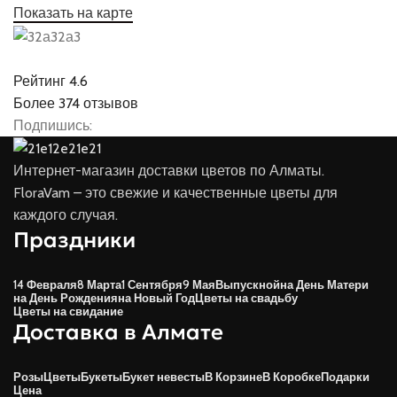
Показать на карте
Рейтинг 4.6
Более 374 отзывов
Подпишись:
Интернет-магазин доставки цветов по Алматы.
FloraVam – это свежие и качественные цветы для
каждого случая.
Праздники
14 Февраля
8 Марта
1 Сентября
9 Мая
Выпускной
на День Матери
на День Рождения
на Новый Год
Цветы на свадьбу
Цветы на свидание
Доставка в Алмате
Розы
Цветы
Букеты
Букет невесты
В Корзине
В Коробке
Подарки
Цена