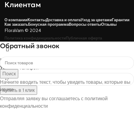
Клиентам
О компании
Контакты
Доставка и оплата
Уход за цветами
Гарантии
Как заказать
Бонусная программа
Вопросы ответы
Отзывы
FloraVam © 2024
Политика конфиденциальности
Публичная оферта
Обратный звонок
Менеджер перезвонит чтобы принять заказ
Укажите телефон
Поиск
Начните вводить текст, чтобы увидеть товары, которые вы
ищете.
Купить в 1 клик
Отправляя заявку вы соглашаетесь с политикой
конфиденциальности