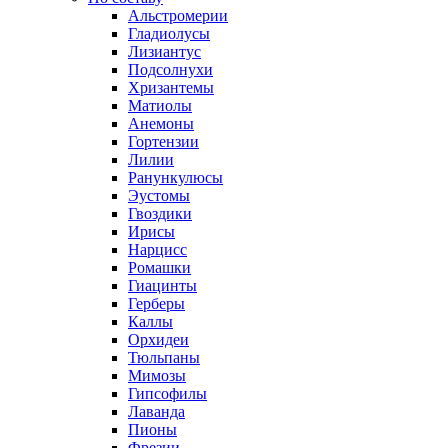
Альстромерии
Гладиолусы
Лизиантус
Подсолнухи
Хризантемы
Матиолы
Анемоны
Гортензии
Лилии
Ранункулюсы
Эустомы
Гвоздики
Ирисы
Нарцисс
Ромашки
Гиацинты
Герберы
Каллы
Орхидеи
Тюльпаны
Мимозы
Гипсофилы
Лаванда
Пионы
Фрезии