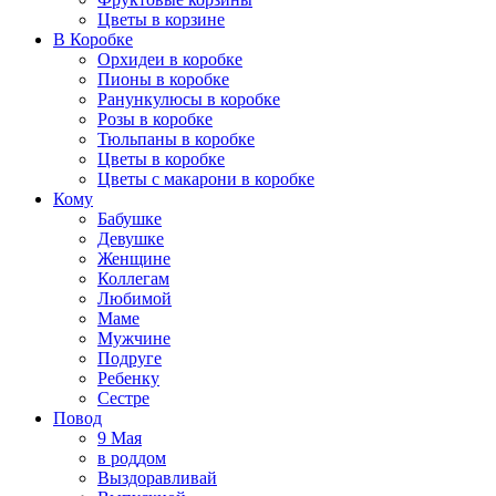
Цветы в корзине
В Коробке
Орхидеи в коробке
Пионы в коробке
Ранункулюсы в коробке
Розы в коробке
Тюльпаны в коробке
Цветы в коробке
Цветы с макарони в коробке
Кому
Бабушке
Девушке
Женщине
Коллегам
Любимой
Маме
Мужчине
Подруге
Ребенку
Сестре
Повод
9 Мая
в роддом
Выздоравливай