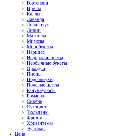
Гортензии
Ирисы
Каллы
Лаванда
Лизиантус
Лилии
Матиолы
Мимозы
Монобукеты
Нарцисс
Недорогие цветы
Необычные букеты
Орхидеи
Пионы
Подсолнухи
Полевые цветы
Ранункулюсы
Ромашки
Сирень
Сухоцвет
Тюльпаны
Фрезии
Хризантемы
Эустомы
Цена