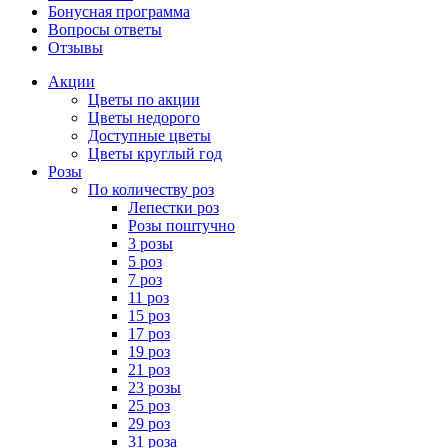
Бонусная программа
Вопросы ответы
Отзывы
Акции
Цветы по акции
Цветы недорого
Доступные цветы
Цветы круглый год
Розы
По количеству роз
Лепестки роз
Розы поштучно
3 розы
5 роз
7 роз
11 роз
15 роз
17 роз
19 роз
21 роз
23 розы
25 роз
29 роз
31 роза