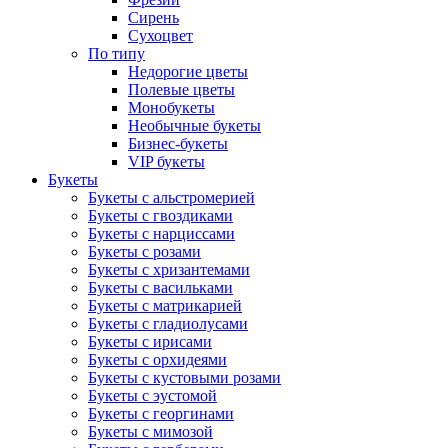
Сирень
Сухоцвет
По типу
Недорогие цветы
Полевые цветы
Монобукеты
Необычные букеты
Бизнес-букеты
VIP букеты
Букеты
Букеты с альстромерией
Букеты с гвоздиками
Букеты с нарциссами
Букеты с розами
Букеты с хризантемами
Букеты с васильками
Букеты с матрикарией
Букеты с гладиолусами
Букеты с ирисами
Букеты с орхидеями
Букеты с кустовыми розами
Букеты с эустомой
Букеты с георгинами
Букеты с мимозой