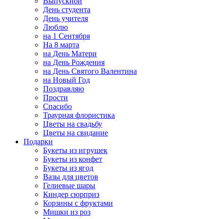
Выпускной
День студента
День учителя
Люблю
на 1 Сентября
На 8 марта
на День Матери
на День Рождения
на День Святого Валентина
на Новый Год
Поздравляю
Прости
Спасибо
Траурная флористика
Цветы на свадьбу
Цветы на свидание
Подарки
Букеты из игрушек
Букеты из конфет
Букеты из ягод
Вазы для цветов
Гелиевые шары
Киндер сюрприз
Корзины с фруктами
Мишки из роз