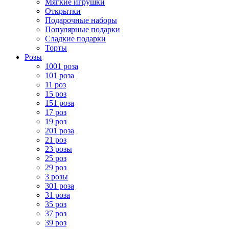
Мягкие игрушки
Открытки
Подарочные наборы
Популярные подарки
Сладкие подарки
Торты
Розы
1001 роза
101 роза
11 роз
15 роз
151 роза
17 роз
19 роз
201 роза
21 роз
23 розы
25 роз
29 роз
3 розы
301 роза
31 роза
35 роз
37 роз
39 роз