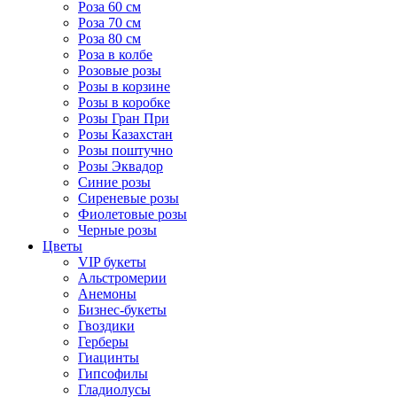
Роза 60 см
Роза 70 см
Роза 80 см
Роза в колбе
Розовые розы
Розы в корзине
Розы в коробке
Розы Гран При
Розы Казахстан
Розы поштучно
Розы Эквадор
Синие розы
Сиреневые розы
Фиолетовые розы
Черные розы
Цветы
VIP букеты
Альстромерии
Анемоны
Бизнес-букеты
Гвоздики
Герберы
Гиацинты
Гипсофилы
Гладиолусы