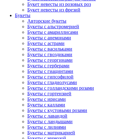
Букет невесты из розовых роз
Букет невесты из фрезий
Букеты
Авторские букеты
Букеты с альстромерией
Букеты с амариллисами
Букеты с анемонами
Букеты с астрами
Букеты с васильками
Букеты с гвоздиками
Букеты с георгинами
Букеты с герберами
Букеты с гиацинтами
Букеты с гипсофилой
Букеты с гладиолусами
Букеты с голландскими розами
Букеты с гортензией
Букеты с ирисами
Букеты с каллами
Букеты с кустовыми розами
Букеты с лавандой
Букеты с ландышами
Букеты с лилиями
Букеты с матрикарией
Букеты с мимозой