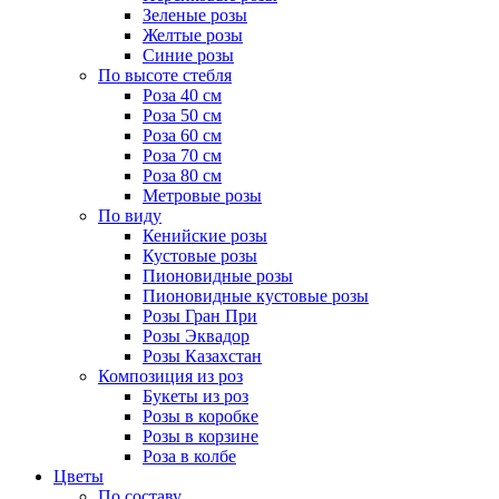
Зеленые розы
Желтые розы
Синие розы
По высоте стебля
Роза 40 см
Роза 50 см
Роза 60 см
Роза 70 см
Роза 80 см
Метровые розы
По виду
Кенийские розы
Кустовые розы
Пионовидные розы
Пионовидные кустовые розы
Розы Гран При
Розы Эквадор
Розы Казахстан
Композиция из роз
Букеты из роз
Розы в коробке
Розы в корзине
Роза в колбе
Цветы
По составу