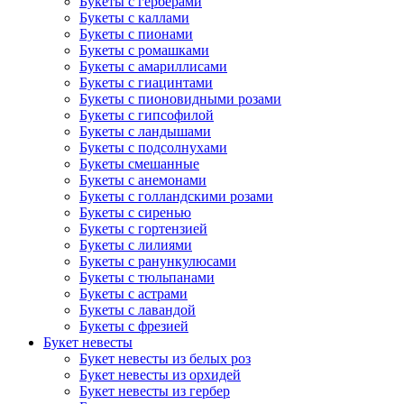
Букеты с герберами
Букеты с каллами
Букеты с пионами
Букеты с ромашками
Букеты с амариллисами
Букеты с гиацинтами
Букеты с пионовидными розами
Букеты с гипсофилой
Букеты с ландышами
Букеты с подсолнухами
Букеты смешанные
Букеты с анемонами
Букеты с голландскими розами
Букеты с сиренью
Букеты с гортензией
Букеты с лилиями
Букеты с ранункулюсами
Букеты с тюльпанами
Букеты с астрами
Букеты с лавандой
Букеты с фрезией
Букет невесты
Букет невесты из белых роз
Букет невесты из орхидей
Букет невесты из гербер