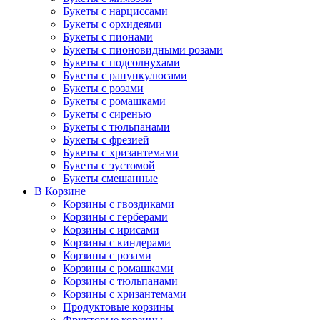
Букеты с нарциссами
Букеты с орхидеями
Букеты с пионами
Букеты с пионовидными розами
Букеты с подсолнухами
Букеты с ранункулюсами
Букеты с розами
Букеты с ромашками
Букеты с сиренью
Букеты с тюльпанами
Букеты с фрезией
Букеты с хризантемами
Букеты с эустомой
Букеты смешанные
В Корзине
Корзины с гвоздиками
Корзины с герберами
Корзины с ирисами
Корзины с киндерaми
Корзины с розами
Корзины с ромашками
Корзины с тюльпанами
Корзины с хризантемами
Продуктовые корзины
Фруктовые корзины